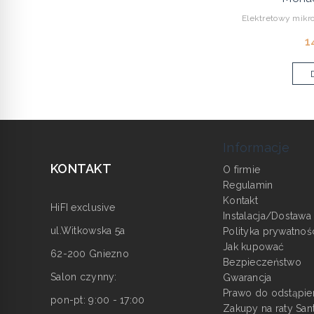
Elektretowy mikr
1
Informacje
KONTAKT
O firmie
Regulamin
Kontakt
HiFI exclusive
Instalacja/Dostawa
ul.Witkowska 5a
Polityka prywatnoś
Jak kupować
62-200 Gniezno
Bezpieczeństwo
Salon czynny:
Gwarancja
Prawo do odstąpie
pon-pt: 9:00 - 17:00
Zakupy na raty San