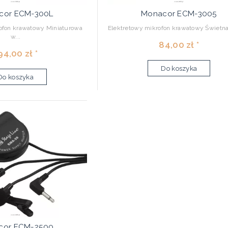
cor ECM-300L
Monacor ECM-3005
ofon krawatowy Miniaturowa
Elektretowy mikrofon krawatowy Świetna 
w...
84,00 zł *
94,00 zł *
Do koszyka
Do koszyka
cor ECM-2500