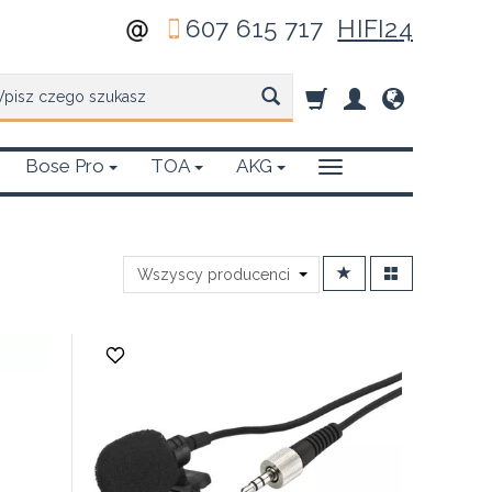
607 615 717
HIFI24
zukaj
Bose Pro
TOA
AKG