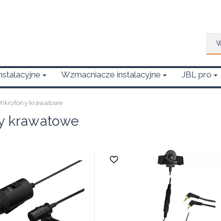
Wys
Instalacyjne
Wzmacniacze instalacyjne
JBL pro
Mikrofony krawatowe
y krawatowe