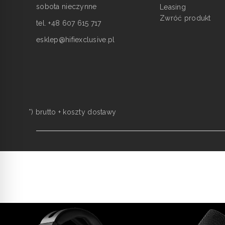
sobota nieczynne
Leasing
Zwróć produkt
tel. +48 607 615 717
esklep@hifiexclusive.pl
*) brutto +
koszty dostawy