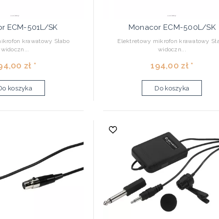
r ECM-501L/SK
Monacor ECM-500L/SK
ikrofon krawatowy Słabo
Elektretowy mikrofon krawatowy Sł
widoczn...
widoczn...
94,00 zł *
194,00 zł *
Do koszyka
Do koszyka