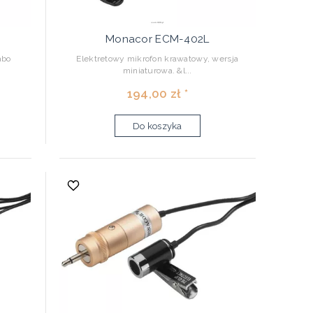
Monacor ECM-402L
abo
Elektretowy mikrofon krawatowy, wersja
miniaturowa. &l...
194,00 zł *
Do koszyka