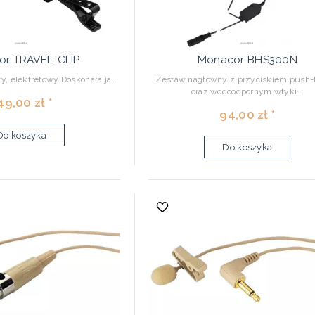
r TRAVEL-CLIP
Monacor BHS300N
, elektretowy Doskonała ja...
Zestaw nagłowny z przyciskiem push-t
oraz wodoodpornym wtyki...
49,00 zł *
94,00 zł *
Do koszyka
Do koszyka