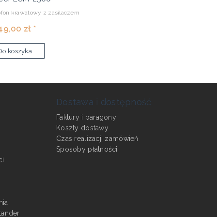
ofon krawatowy z zasilaczem
49,00 zł *
Do koszyka
Dostawa i dostępność
Faktury i paragony
Koszty dostawy
Czas realizacji zamówień
Sposoby płatności
ci
nia
tander