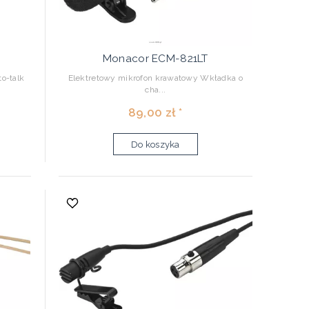
Monacor ECM-821LT
o-talk
Elektretowy mikrofon krawatowy Wkładka o
cha...
89,00 zł *
Do koszyka