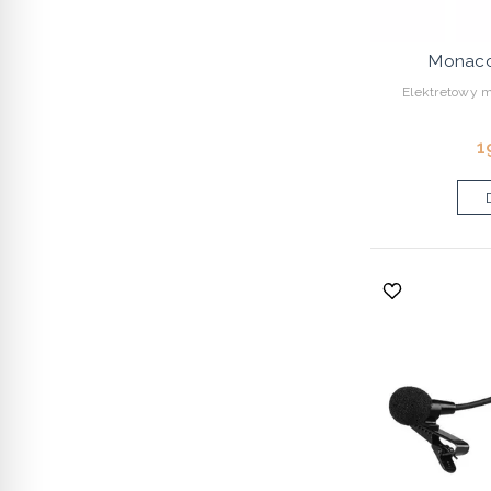
Monaco
Elektretowy m
1