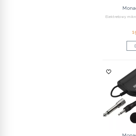
Mona
Elektretowy mikr
1
Mona